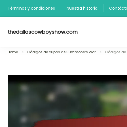
Skip
Términos y condiciones
Nuestra historia
Contáct
to
content
thedallascowboyshow.com
Home
Códigos de cupón de Summoners War
Códigos de 