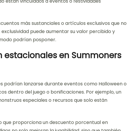
o están vinculados a eventos o festividades
cuentos más sustanciales o artículos exclusivos que no
a exclusividad puede aumentar su valor percibido y
o modo podrían posponer.
n estacionales en Summoners
es podrían lanzarse durante eventos como Halloween o
cos dentro del juego o bonificaciones. Por ejemplo, un
monstruos especiales o recursos que solo están
o que proporciona un descuento porcentual en
igos no solo mejoran la jugabilidad, sino que también