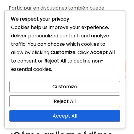
Participar en discusiones también puede
proporcionar información sobre las mejores
We respect your privacy
prácticas para usar estos códigos de manera
Cookies help us improve your experience,
efectiva. Interactuar con otros usuarios puede
deliver personalized content, and analyze
ayudarte a aprender sobre posibles trampas y
traffic. You can choose which cookies to
maximizar tus ahorros durante los eventos.
allow by clicking
Customize
. Click
Accept All
to consent or
Reject All
to decline non-
essential cookies.
Customize
Reject All
Accept All