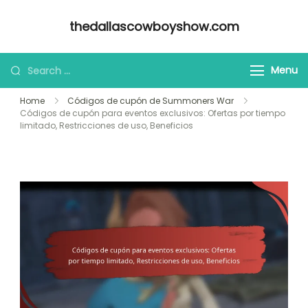
Skip
thedallascowboyshow.com
to
content
Looking
Menu
for
Home
Códigos de cupón de Summoners War
Something?
Códigos de cupón para eventos exclusivos: Ofertas por tiempo
limitado, Restricciones de uso, Beneficios