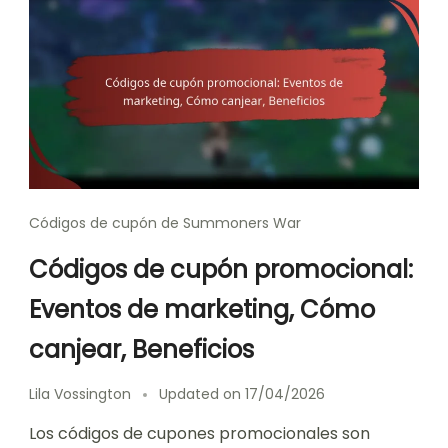
Códigos de cupón de Summoners War
Códigos de cupón promocional:
Eventos de marketing, Cómo
canjear, Beneficios
Lila Vossington
Updated on
17/04/2026
Los códigos de cupones promocionales son