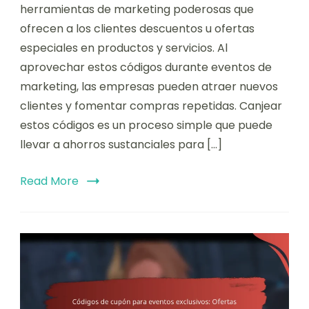
herramientas de marketing poderosas que
ofrecen a los clientes descuentos u ofertas
especiales en productos y servicios. Al
aprovechar estos códigos durante eventos de
marketing, las empresas pueden atraer nuevos
clientes y fomentar compras repetidas. Canjear
estos códigos es un proceso simple que puede
llevar a ahorros sustanciales para […]
Read More