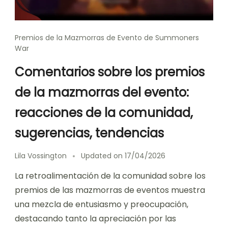
Premios de la Mazmorras de Evento de Summoners
War
Comentarios sobre los premios
de la mazmorras del evento:
reacciones de la comunidad,
sugerencias, tendencias
Lila Vossington
Updated on
17/04/2026
La retroalimentación de la comunidad sobre los
premios de las mazmorras de eventos muestra
una mezcla de entusiasmo y preocupación,
destacando tanto la apreciación por las