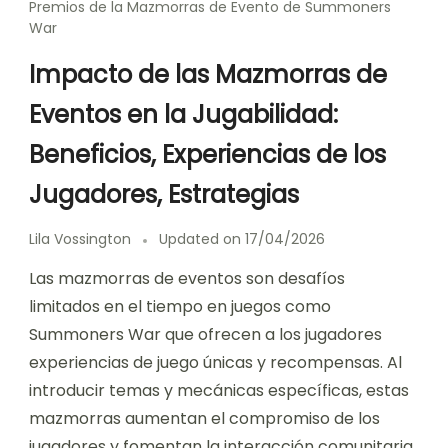
Premios de la Mazmorras de Evento de Summoners
War
Impacto de las Mazmorras de
Eventos en la Jugabilidad:
Beneficios, Experiencias de los
Jugadores, Estrategias
Lila Vossington
Updated on
17/04/2026
Las mazmorras de eventos son desafíos
limitados en el tiempo en juegos como
Summoners War que ofrecen a los jugadores
experiencias de juego únicas y recompensas. Al
introducir temas y mecánicas específicas, estas
mazmorras aumentan el compromiso de los
jugadores y fomentan la interacción comunitaria,