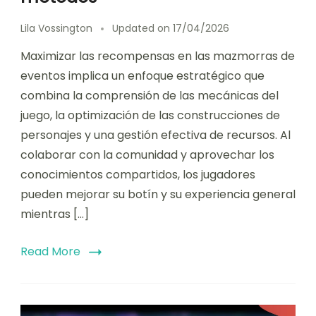
Lila Vossington
Updated on
17/04/2026
Maximizar las recompensas en las mazmorras de
eventos implica un enfoque estratégico que
combina la comprensión de las mecánicas del
juego, la optimización de las construcciones de
personajes y una gestión efectiva de recursos. Al
colaborar con la comunidad y aprovechar los
conocimientos compartidos, los jugadores
pueden mejorar su botín y su experiencia general
mientras […]
Read More