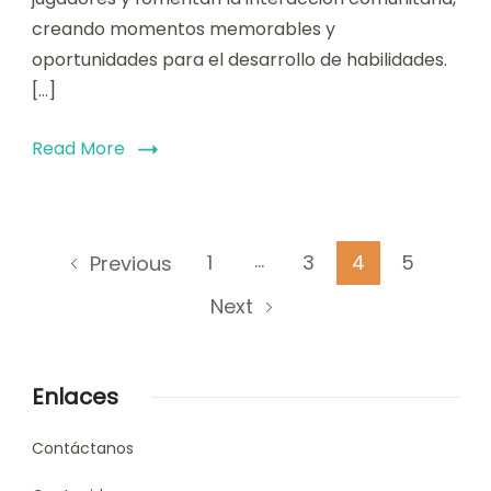
creando momentos memorables y
oportunidades para el desarrollo de habilidades.
[…]
Read More
Posts
…
Page
Page
Page
Page
1
3
4
5
Previous
pagination
Next
Enlaces
Contáctanos