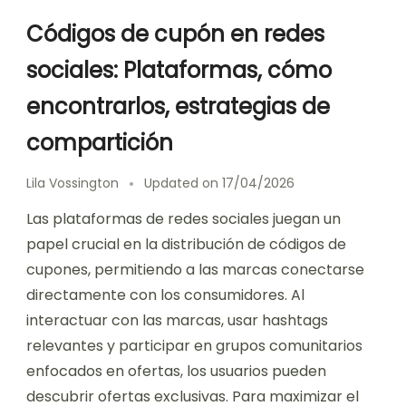
Códigos de cupón en redes
sociales: Plataformas, cómo
encontrarlos, estrategias de
compartición
Lila Vossington
Updated on
17/04/2026
Las plataformas de redes sociales juegan un
papel crucial en la distribución de códigos de
cupones, permitiendo a las marcas conectarse
directamente con los consumidores. Al
interactuar con las marcas, usar hashtags
relevantes y participar en grupos comunitarios
enfocados en ofertas, los usuarios pueden
descubrir ofertas exclusivas. Para maximizar el