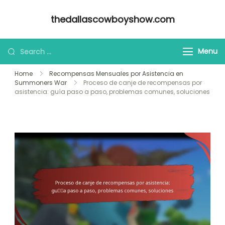
Skip
thedallascowboyshow.com
to
content
Looking
Menu
for
Home
Recompensas Mensuales por Asistencia en
Something?
Summoners War
Proceso de canje de recompensas por
asistencia: guía paso a paso, problemas comunes, soluciones