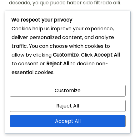
deseado, ya que puede haber sido filtrado allí.
Si necesitas verificar tu identidad, prepárate para
We respect your privacy
enviar documentos de identificación según sea
Cookies help us improve your experience,
necesario. Sigue las instrucciones
deliver personalized content, and analyze
proporcionadas por la plataforma
traffic. You can choose which cookies to
cuidadosamente para evitar retrasos.
allow by clicking
Customize
. Click
Accept All
to consent or
Reject All
to decline non-
Asegúrate de que tu información personal
essential cookies.
sea precisa.
Revisa tu correo electrónico en busca de
Customize
mensajes de verificación.
Mira en las carpetas de spam o correo no
Reject All
deseado si no lo encuentras.
Envía los documentos de identificación
Accept All
requeridos si se solicita.